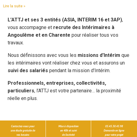
Lire la suite »
L’ATTJ et ses 3 entités (ASIA, INTERIM 16 et 3AP)
,
vous accompagne et
recrute des Intérimaires à
Angoulême et en Charente
pour réaliser tous vos
travaux.
Nous définissons avec vous les
missions d’Intérim
que
les intérimaires vont réaliser chez vous et assurons un
suivi des salariés
pendant la mission d’Intérim.
Professionnels, entreprises, collectivités,
particuliers
, l’ATTJ est votre partenaire… la proximité
réelle en plus.
Contactez-nous pour
Mise à disposition
05.45.38.45.98
une étude gratuite de
en 48h et suivi
Demande en ligne
vos besoins
de l’activité
pour votre projet