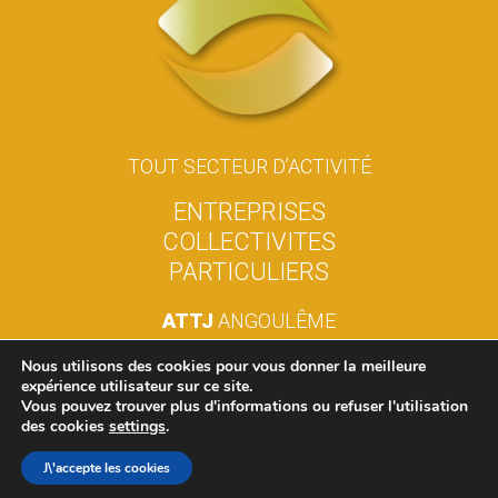
TOUT SECTEUR D’ACTIVITÉ
E
N
T
R
E
P
R
I
S
E
S
C
O
L
L
E
C
T
I
V
I
T
E
S
P
A
R
T
I
C
U
L
I
E
R
S
ATTJ
ANGOULÊME
05.45.38.45.98
Nous utilisons des cookies pour vous donner la meilleure
expérience utilisateur sur ce site.
Contactez-nous pour une
Vous pouvez trouver plus d'informations ou refuser l'utilisation
étude gratuite de votre besoin
des cookies
settings
.
J\'accepte les cookies