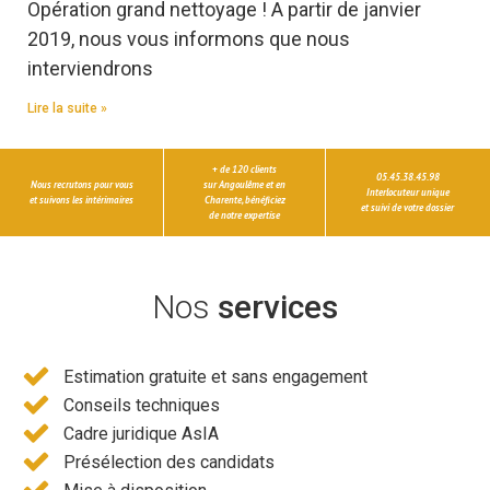
Opération grand nettoyage ! A partir de janvier
2019, nous vous informons que nous
interviendrons
Lire la suite »
+ de 120 clients
05.45.38.45.98
Nous recrutons pour vous
sur Angoulême et en
Interlocuteur unique
et suivons les intérimaires
Charente, bénéficiez
et suivi de votre dossier
de notre expertise
Nos
services
Estimation gratuite et sans engagement
Conseils techniques
Cadre juridique AsIA
Présélection des candidats