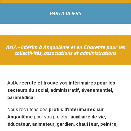
PARTICULIERS
AsIA - intérim à Angoulême et en Charente pour les
collectivités, associations et administrations
AsIA,
recrute et trouve vos intérimaires pour les
secteurs du social, administratif, évenementiel,
paramédical
…
Nous recrutons des
pro
f
ls d’intérimaires sur
Angoulême
pour vos projets :
auxiliaire de vie,
éducateur, animateur, gardien, chau
ff
eur, peintre,