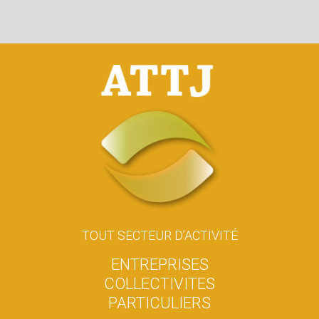
TOUT SECTEUR D’ACTIVITÉ
E
N
T
R
E
P
R
I
S
E
S
C
O
L
L
E
C
T
I
V
I
T
E
S
P
A
R
T
I
C
U
L
I
E
R
S