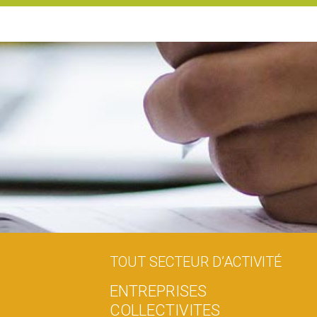
TOUT SECTEUR D’ACTIVITÉ
E
N
T
R
E
P
R
I
S
E
S
C
O
L
L
E
C
T
I
V
I
T
E
S